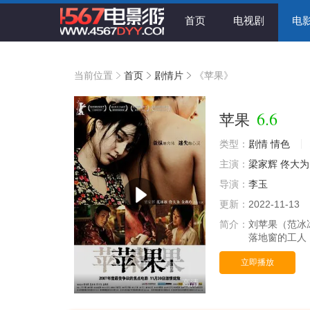
首页
电视剧
电
当前位置
首页
剧情片
《苹果》
6.6
苹果
类型：
剧情
情色
主演：
梁家辉
佟大为
导演：
李玉
更新：
2022-11-13
简介：
刘苹果（范冰
落地窗的工人
立即播放
高清