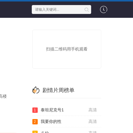
扫描二维码用手机观看
剧情片周榜单
高楼
泰坦尼克号1
高清
1
我要你的性
高清
2