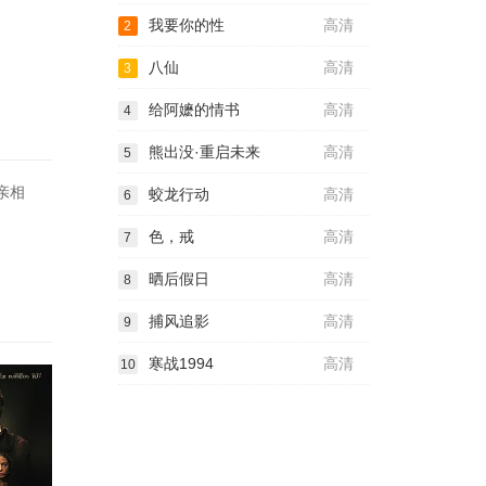
我要你的性
高清
2
八仙
高清
3
给阿嬷的情书
高清
4
熊出没·重启未来
高清
5
亲相
蛟龙行动
高清
6
色，戒
高清
7
晒后假日
高清
8
捕风追影
高清
9
寒战1994
高清
10