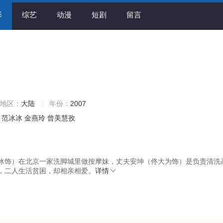
影
综艺
动漫
短剧
留言
地区：
大陆
年份：
2007
范冰冰
金燕玲
曾美慧孜
冰饰）在北京一家洗脚城里做按摩妹，丈夫安坤（佟大为饰）是负责清洗
，二人生活贫困，却相亲相爱。
详情