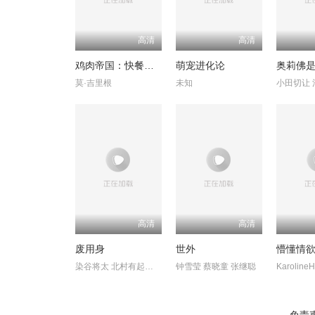
高清
高清
鸡肉帝国：快餐阴谋
萌宠进化论
莫·吉里根
未知
高清
高清
废用身
世外
懵懂情
染谷将太 北村有起哉 泷内公美
钟雪莹 蔡晓童 张继聪
Karoline
免责