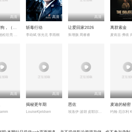
高清
高清
高清
奥莉佛是狗，（天哪！！）这家伙电影版
斩毒行动
让爱回家2026
离群索金
小田切让 池松壮亮 麻生久美子
李幼斌 张光北 李雨桐
朱增旗 周睿睿
高清
高清
高清
欲
揭秘更年期
恩佐
麦迪的秘密
Hamm
LouiseKjeldsen
埃洛伊·波胡 皮耶尔弗兰切斯科
声明:本网站只提供web页面服务，并不提供影片资源存储，也不参与录制