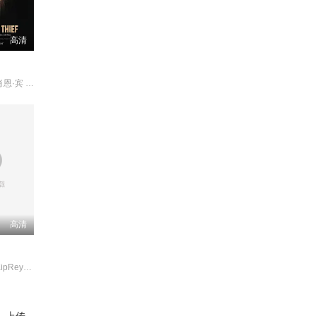
高清
麦肯吉·弗依 肖恩·宾 奥德娅·拉什
高清
约翰·厄尔利 KipReynolds
、上传