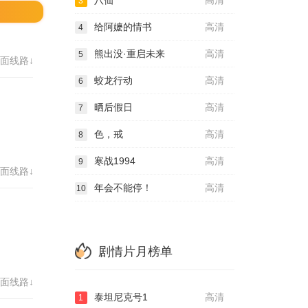
八仙
高清
3
给阿嬷的情书
高清
4
熊出没·重启未来
高清
5
面线路↓
蛟龙行动
高清
6
晒后假日
高清
7
色，戒
高清
8
寒战1994
高清
9
面线路↓
年会不能停！
高清
10
剧情片月榜单
面线路↓
泰坦尼克号1
高清
1