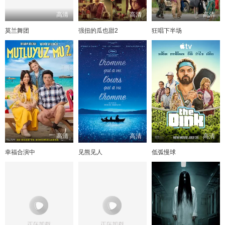
高清
高清
高清
莫兰舞团
强扭的瓜也甜2
狂唱下半场
高清
高清
高清
幸福合演中
见熊见人
低弧慢球