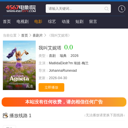
首页
电视剧
电影
综艺
动漫
短剧
留言
当前位置
首页
喜剧片
《我叫艾妮塔》
0.0
我叫艾妮塔
类型：
喜剧
瑞典
2026
主演：
MatildaEkstr?m
埃娃·梅兰
导演：
JohannaRunevad
更新：
2026-04-30
高清
立即播放
本站没有任何收费，请勿相信任何广告
播放线路 1
↓无法播放请更换下面线路↓