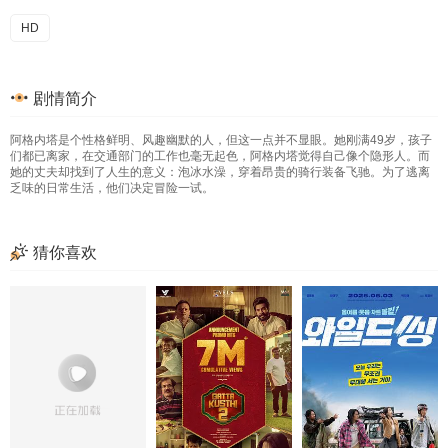
HD
剧情简介
阿格内塔是个性格鲜明、风趣幽默的人，但这一点并不显眼。她刚满49岁，孩子
们都已离家，在交通部门的工作也毫无起色，阿格内塔觉得自己像个隐形人。而
她的丈夫却找到了人生的意义：泡冰水澡，穿着昂贵的骑行装备飞驰。为了逃离
乏味的日常生活，他们决定冒险一试。
猜你喜欢