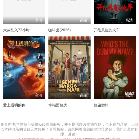
高清
高清
高清
大叔乱入72小时
咖啡桌(2026)
开往悬崖的火车
高清
高清
高清
爱上透明的你
幸福面包房
傀儡契约
免责声明:本网站只提供web页面服务，并不提供影片资源存储，也不参与录制、上传
若本站收录的节目无意侵犯了贵司版权，请给网页底部邮箱地址来信，我们会及时处
理，谢谢！