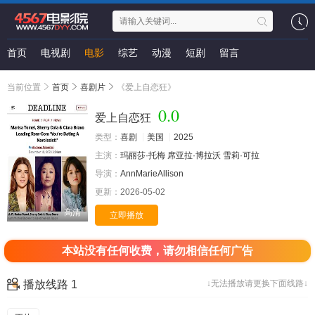
首页
电视剧
电影
综艺
动漫
短剧
留言
当前位置
首页
喜剧片
《爱上自恋狂》
0.0
爱上自恋狂
类型：
喜剧
美国
2025
主演：
玛丽莎·托梅
席亚拉·博拉沃
雪莉·可拉
导演：
AnnMarieAllison
更新：
2026-05-02
高清
立即播放
本站没有任何收费，请勿相信任何广告
播放线路 1
↓无法播放请更换下面线路↓