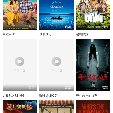
高清
高清
高清
幸福合演中
见熊见人
低弧慢球
高清
高清
高清
大叔乱入72小时
咖啡桌(2026)
开往悬崖的火车