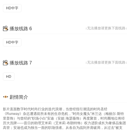
HD中字
播放线路 6
↓无法播放请更换下面线路↓
HD中字
播放线路 7
↓无法播放请更换下面线路↓
HD
剧情简介
影片直面数字时代时尚行业的迭代浪潮，当曾经指引潮流的时尚圣经
《Runway》杂志遭遇前所未有的生存危机，“时尚女魔头”米兰达（梅丽尔·斯特
里普饰）与曾经的“职场小白”安迪（安妮·海瑟薇饰）再度聚首，时尚圈地位将经
历大洗牌——昔日的助理艾米莉（艾米莉·布朗特饰）权力进阶成长为奢侈品集团
高管；安迪也成为独当一面的职场强者。从各自为战到并肩破局，从过去“被支