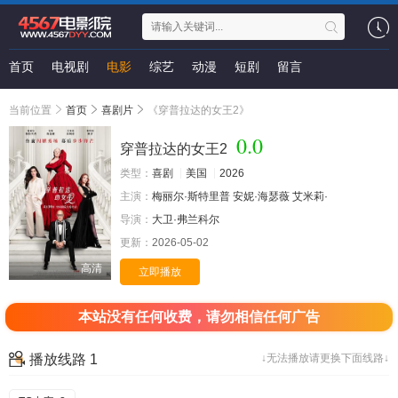
首页
电视剧
电影
综艺
动漫
短剧
留言
当前位置
首页
喜剧片
《穿普拉达的女王2》
0.0
穿普拉达的女王2
类型：
喜剧
美国
2026
主演：
梅丽尔·斯特里普
安妮·海瑟薇
艾米莉·
导演：
大卫·弗兰科尔
更新：
2026-05-02
高清
立即播放
本站没有任何收费，请勿相信任何广告
播放线路 1
↓无法播放请更换下面线路↓