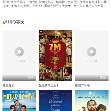
配”到“掌控话语权”，角色的身份转变与立场碰撞，更映照出女性在职场成长自我
抉择中的蜕变与力量，启发人们重新去探寻关于梦想、权力与自我的人生命题。
猜你喜欢
高清
高清
高清
莫兰舞团
强扭的瓜也甜2
狂唱下半场