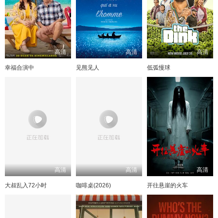
高清
高清
高清
幸福合演中
见熊见人
低弧慢球
高清
高清
高清
大叔乱入72小时
咖啡桌(2026)
开往悬崖的火车