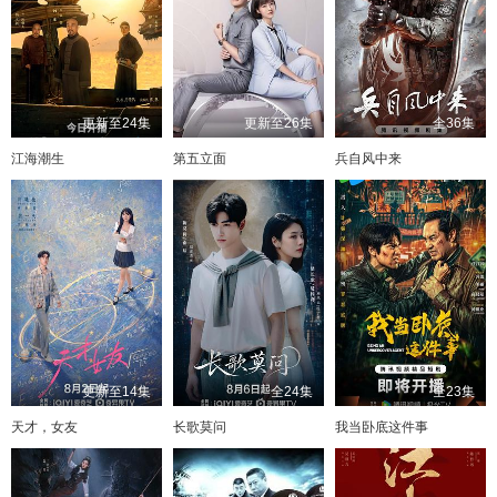
更新至24集
更新至26集
全36集
江海潮生
第五立面
兵自风中来
更新至14集
全24集
全23集
天才，女友
长歌莫问
我当卧底这件事