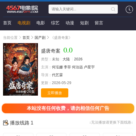
首页
电视剧
电影
综艺
动漫
短剧
留言
当前位置
首页
国产剧
《盛唐奇案》
0.0
盛唐奇案
类型：
未知
大陆
2026
主演：
何泓姗
李菲
何泊远
卢星宇
导演：
代艺霖
更新：
2026-05-29
全26集
立即播放
本站没有任何收费，请勿相信任何广告
播放线路 1
↓无法播放请更换下面线路↓