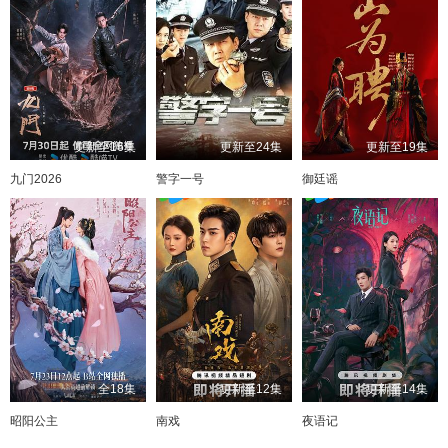
更新至16集
更新至24集
更新至19集
九门2026
警字一号
御廷谣
全18集
更新至12集
更新至14集
昭阳公主
南戏
夜语记