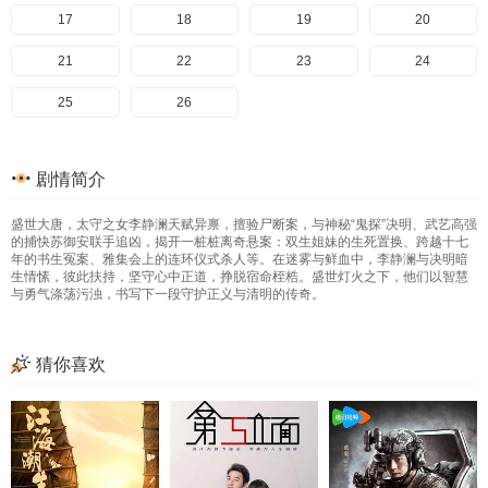
17
18
19
20
21
22
23
24
25
26
剧情简介
盛世大唐，太守之女李静澜天赋异禀，擅验尸断案，与神秘“鬼探”决明、武艺高强
的捕快苏御安联手追凶，揭开一桩桩离奇悬案：双生姐妹的生死置换、跨越十七
年的书生冤案、雅集会上的连环仪式杀人等。在迷雾与鲜血中，李静澜与决明暗
生情愫，彼此扶持，坚守心中正道，挣脱宿命桎梏。盛世灯火之下，他们以智慧
与勇气涤荡污浊，书写下一段守护正义与清明的传奇。
猜你喜欢