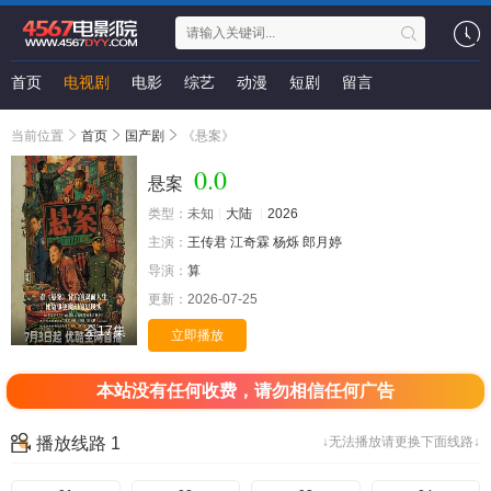
首页
电视剧
电影
综艺
动漫
短剧
留言
当前位置
首页
国产剧
《悬案》
0.0
悬案
类型：
未知
大陆
2026
主演：
王传君
江奇霖
杨烁
郎月婷
导演：
算
更新：
2026-07-25
全17集
立即播放
本站没有任何收费，请勿相信任何广告
播放线路 1
↓无法播放请更换下面线路↓