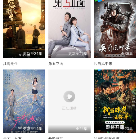
更新至24集
更新至26集
全36集
江海潮生
第五立面
兵自风中来
更新至14集
全24集
全23集
天才，女友
长歌莫问
我当卧底这件事