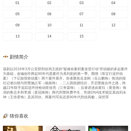
01
02
03
04
05
06
07
08
09
10
11
12
13
14
15
剧情简介
该剧以2016年3月公安部刑侦局主抓的“疑难命案积案攻坚行动”所侦破的多起案件
为基础，改编创作两起90年代悬案作为系列剧的第一季。围绕《珠宝行连环劫
案》《卞记旅馆抢劫案》两个案件展开。前者聚焦岳龙刚（岳云鹏饰）饰演的报
社记者白朗与刑警施占军（杨烁饰），二人因抓嫖结识，开启警媒合作之路，跨
越22年联手追踪连环持枪劫匪徐亮（江奇霖饰）；后者讲述由黄珏（黄觉饰）饰
演的鲁志丰和李感（姜冠南饰）两代刑警耗费半生，凭借DNA技术锁定真凶刘永
坤（王传君饰）及其同伙。两案均写实还原90年代刑侦风貌，深挖罪
猜你喜欢