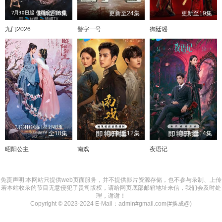
更新至16集
更新至24集
更新至19集
九门2026
警字一号
御廷谣
全18集
更新至12集
更新至14集
昭阳公主
南戏
夜语记
免责声明:本网站只提供web页面服务，并不提供影片资源存储，也不参与录制、上传
若本站收录的节目无意侵犯了贵司版权，请给网页底部邮箱地址来信，我们会及时处
理，谢谢！
Copyright © 2023-2024 E-Mail：admin#gmail.com(#换成@)