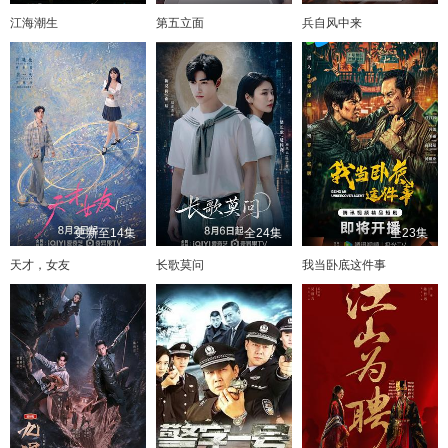
江海潮生
第五立面
兵自风中来
更新至14集
全24集
全23集
天才，女友
长歌莫问
我当卧底这件事