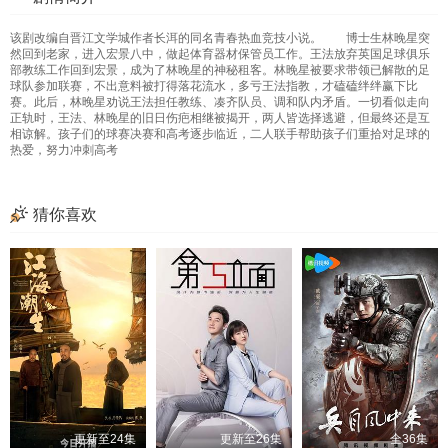
该剧改编自晋江文学城作者长洱的同名青春热血竞技小说。 博士生林晚星突
然回到老家，进入宏景八中，做起体育器材保管员工作。王法放弃英国足球俱乐
部教练工作回到宏景，成为了林晚星的神秘租客。林晚星被要求带领已解散的足
球队参加联赛，不出意料被打得落花流水，多亏王法指教，才磕磕绊绊赢下比
赛。此后，林晚星劝说王法担任教练、凑齐队员、调和队内矛盾。一切看似走向
正轨时，王法、林晚星的旧日伤疤相继被揭开，两人皆选择逃避，但最终还是互
相谅解。孩子们的球赛决赛和高考逐步临近，二人联手帮助孩子们重拾对足球的
热爱，努力冲刺高考
猜你喜欢
更新至24集
更新至26集
全36集