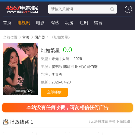
首页
电视剧
电影
综艺
动漫
短剧
留言
当前位置
首页
国产剧
《灿如繁星》
0.0
灿如繁星
类型：
未知
大陆
2026
主演：
虞书欣
陈靖可
谢可寅
马伯骞
导演：
李青蓉
更新：
2026-07-20
全32集
立即播放
本站没有任何收费，请勿相信任何广告
播放线路 1
↓无法播放请更换下面线路↓