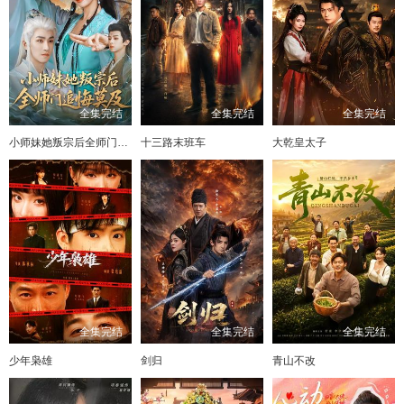
全集完结
全集完结
全集完结
小师妹她叛宗后全师门追悔莫及
十三路末班车
大乾皇太子
全集完结
全集完结
全集完结
少年枭雄
剑归
青山不改