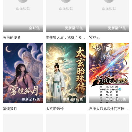
193
153
113
73
194
154
114
74
195
155
115
75
196
156
116
76
197
157
117
77
198
158
118
78
199
159
119
79
200
160
120
80
全18集
更新至28集
更新至95集
201
161
121
81
202
162
122
82
203
163
123
83
204
164
124
84
黄泉的使者
重生警犬后，我成了名侦探
牧神记
205
165
125
85
206
166
126
86
207
167
127
87
208
168
128
88
209
169
129
89
210
170
130
90
171
131
211
91
212
172
132
92
213
173
133
93
214
174
134
94
215
175
135
95
216
176
136
96
217
177
137
97
218
178
138
98
219
179
139
99
220
180
140
100
221
181
141
101
222
182
142
102
223
183
143
103
224
184
144
104
更新至19集
更新至193集
更新至135集
225
185
145
105
226
186
146
106
227
187
147
107
230
188
148
108
雾镜狐月
太玄胎珠传
反派大师兄师妹们不按套路出牌
232
189
149
109
233
190
150
110
234
191
151
111
235
192
152
112
236
193
153
113
237
194
154
114
238
195
155
115
239
196
156
116