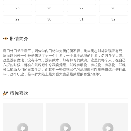
145
105
65
25
146
106
66
26
147
107
67
27
148
108
68
28
149
109
69
29
150
110
70
30
151
111
71
31
152
112
72
32
153
113
73
33
154
114
74
34
155
115
75
35
156
116
76
36
剧情简介
157
117
77
37
158
118
78
38
159
119
79
39
160
120
80
40
唐门外门弟子唐三，因偷学内门绝学为唐门所不容，跳崖明志时却发现没有死，
161
121
81
41
162
122
82
42
163
123
83
43
164
124
84
44
反而以另外一个身份来到了另一个世界，一个属于武魂的世界，名叫斗罗大陆。
这里没有魔法，没有斗气，没有武术，却有神奇的武魂。这里的每个人，在自己
165
125
85
45
166
126
86
46
167
127
87
47
168
128
88
48
六岁的时候，都会在武魂殿中令武魂觉醒。武魂有动物，有植物，有器物，武魂
可以辅助人们的日常生活。而其中一些特别出色的武魂却可以用来修炼并进行战
斗，这个职业，是斗罗大陆上最为强大也是最荣耀的职业“魂师”。
169
129
89
49
170
130
90
50
171
131
91
51
172
132
92
52
173
133
93
53
174
134
94
54
175
135
95
55
176
136
96
56
猜你喜欢
177
137
97
57
178
138
98
58
179
139
99
59
180
140
100
60
181
141
101
61
182
142
102
62
183
143
103
63
184
144
104
64
185
145
105
65
186
146
106
66
187
147
107
67
188
148
108
68
189
149
109
69
190
150
110
70
191
151
111
71
192
152
112
72