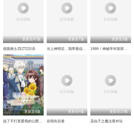
240
197
157
117
241
198
158
118
242
199
159
119
243
200
160
120
244
201
161
121
245
202
162
122
246
203
163
123
247
204
164
124
248
205
165
125
249
206
166
126
250
207
167
127
251
208
168
128
252
209
169
129
253
210
170
130
254
171
131
211
255
212
172
132
更新至47集
更新至7集
更新至3集
256
213
173
133
257
214
174
134
258
215
175
135
259
216
176
136
假面骑士ZEZTZ日语
当上神明后，我带着信徒干翻了废土
1999！神秘学对策部中配版
260
217
177
137
261
218
178
138
262
219
179
139
263
220
180
140
264
221
181
141
导演剪辑版
222
182
142
223
183
143
224
184
144
225
185
145
226
186
146
227
187
147
228
188
148
229
189
149
230
190
150
231
191
151
232
192
152
233
193
153
234
194
154
235
195
155
236
196
156
更新至6集
更新至4集
更新至23集
237
197
157
238
198
158
239
199
159
240集上
200
160
说了不打算爱我的公爵继承人不知为何对我宠爱有加
谷雨街后巷
花仙子之魔法香对论
240集下
201
161
241
202
162
242
203
163
243
204
164