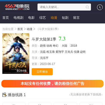
首页
电视剧
电影
综艺
动漫
短剧
留言
当前位置
首页
动漫
《斗罗大陆第1季》
7.3
斗罗大陆第1季
类型：
剧情
动画
奇幻
大陆
2018
主演：
沈磊
程玉珠
黄翔宇
王肖兵
倪康
赵乾
导演：
沈乐平
更新：
2023-06-17
全264集
立即播放
本站没有任何收费，请勿相信任何广告
播放线路 1
↓无法播放请更换下面线路↓