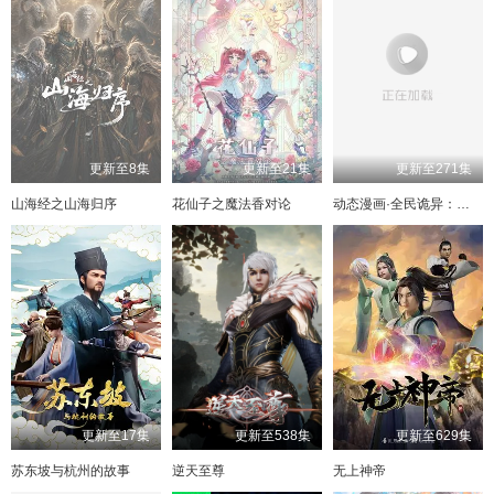
165
125
85
166
126
86
167
127
87
168
128
88
169
129
89
170
130
90
171
131
91
172
132
92
173
133
93
174
134
94
175
135
95
176
136
96
177
137
97
178
138
98
179
139
99
180
140
100
更新至8集
更新至21集
更新至271集
181
141
101
182
142
102
183
143
103
184
144
104
山海经之山海归序
花仙子之魔法香对论
动态漫画·全民诡异：开局掌握零元购
185
145
105
186
146
106
187
147
107
188
148
108
189
149
109
190
150
110
191
151
111
192
152
112
193
153
113
194
154
114
195
155
115
196
156
116
197
157
117
198
158
118
199
159
119
200
160
120
201
161
121
162
122
163
123
164
124
165
125
166
126
167
127
168
128
更新至17集
更新至538集
更新至629集
苏东坡与杭州的故事
逆天至尊
无上神帝
169
129
170
130
171
131
172
132