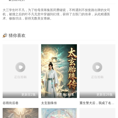
197
157
117
77
37
198
158
118
78
38
199
159
119
79
39
200
160
120
80
40
大三学生叶不凡，为了给母亲筹集医药费碰瓷，不料遇到不按套路出牌的女司
201
161
121
81
41
162
122
82
42
163
123
83
43
164
124
84
44
机，被撞之后的叶不凡无意中穿越到幻境，获得了古医门的传承，从此精通医
术、修炼功法，获得无数美女青睐。
165
125
85
45
166
126
86
46
167
127
87
47
168
128
88
48
169
129
89
49
170
130
90
50
171
131
91
51
172
132
92
52
猜你喜欢
173
133
93
53
174
134
94
54
175
135
95
55
176
136
96
56
177
137
97
57
178
138
98
58
179
139
99
59
180
140
100
60
181
141
101
61
182
142
102
62
183
143
103
63
184
144
104
64
185
145
105
65
186
146
106
66
187
147
107
67
188
148
108
68
189
149
109
69
190
150
110
70
191
151
111
71
192
152
112
72
193
153
113
73
194
154
114
74
195
155
115
75
196
156
116
76
更新至2集
更新至153集
更新至26集
197
157
117
77
198
158
118
78
199
159
119
79
200
160
120
80
谷雨街后巷
太玄胎珠传
重生警犬后，我成了名侦探
201
161
121
81
162
122
82
163
123
83
164
124
84