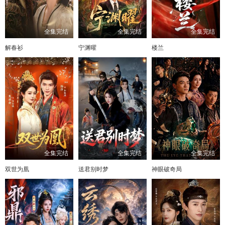
全集完结
全集完结
全集完结
解春衫
宁渊曜
楼兰
全集完结
全集完结
全集完结
双世为凰
送君别时梦
神眼破奇局