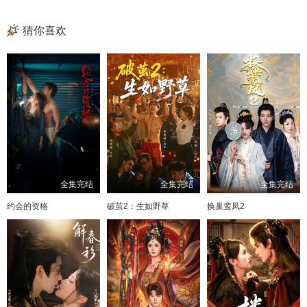
57
58
59
60
猜你喜欢
61
62
63
64
65
66
67
68
69
70
71
72
73
74
75
76
77
78
79
80
全集完结
全集完结
全集完结
约会的资格
破茧2：生如野草
换巢鸾凤2