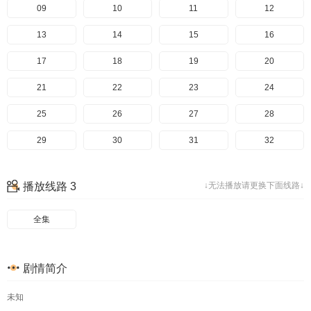
49
09
50
10
51
11
52
12
53
13
54
14
55
15
56
16
57
17
58
18
59
19
60
20
61
21
62
22
63
23
64
24
65
25
66
26
67
27
68
28
69
29
70
30
71
31
72
32
73
33
74
34
75
35
76
36
播放线路 3
↓无法播放请更换下面线路↓
77
37
78
38
79
39
80
40
全集
41
42
43
44
45
46
47
48
剧情简介
49
50
51
52
未知
53
54
55
56