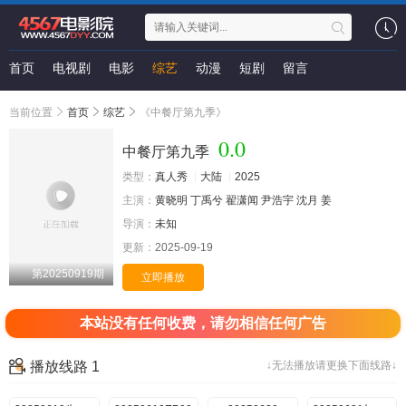
首页
电视剧
电影
综艺
动漫
短剧
留言
当前位置
首页
综艺
《中餐厅第九季》
0.0
中餐厅第九季
类型：
真人秀
大陆
2025
主演：
黄晓明
丁禹兮
翟潇闻
尹浩宇
沈月
姜
导演：
未知
更新：
2025-09-19
第20250919期
立即播放
本站没有任何收费，请勿相信任何广告
播放线路 1
↓无法播放请更换下面线路↓