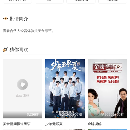
合伙人手记
特别企划
09
加更版
剧情简介
合伙人手记
10
加更版
合伙人手记
青春合伙人经营体验类美食综艺。
11
加更版
合伙人手记
20250905
20250906加更
独家直拍
总集篇
独家直拍
猜你喜欢
第396期
第20260806期
第20260805期
美食新闻报道粤语
少年无尽夏
金牌调解