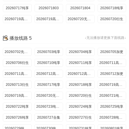
20260717纯享
2026071803
2026071804
20260718纯享
20260719高分舞台上
20260719高分舞台下
20260720无厘头纯享
20260720衍生
20260721纯享合集
20260722纯享
20260723纯享合集
2026072401
播放线路 5
↓无法播放请更换下面线路↓
2026072402
20260724纯享
2026072503
2026072504
20260725纯享
20260702先导片
20260726纯享
20260703纯享
20260727合集
20260704纯享
20260727衍生
20260705加更
20260706衍生
20260728纯享合集
20260710纯享
20260729纯享合集
20260711纯享
20260730纯享合集
2026073101
20260711高分舞台上
2026073102
20260711高分舞台下
20260731纯享
20260712高分舞台上
2026080103
20260712高分舞台下
20260712加更
2026080104
20260801纯享
20260713衍生
20260803衍生
20260717纯享
20260718纯享
20260804纯享合集
20260805纯享合集
20260719高分舞台上
20260806纯享合集
20260719高分舞台下
2026080701
20260720无厘头纯享
20260720衍生
2026080702
20260807纯享
20260721纯享合集
20260722纯享
2026080803
2026080804
20260723纯享合集
20260808纯享
20260724纯享
20260725纯享
20260726纯享
20260727合集
20260727衍生
20260728纯享合集
20260729纯享合集
20260730纯享合集
20260731纯享
20260801纯享