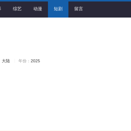
影
综艺
动漫
短剧
留言
：
大陆
年份：
2025