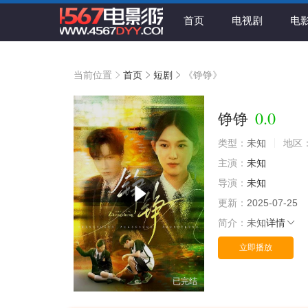
首页
电视剧
电
当前位置
首页
短剧
《铮铮》
0.0
铮铮
类型：
未知
地区
主演：
未知
导演：
未知
更新：
2025-07-25
简介：
未知
详情
立即播放
已完结