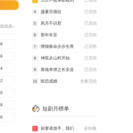
兄长不如弟那就到
已完结
3
盛夏芬德拉
已完结
4
风月不识君
已完结
5
面线路↓
那年冬至
已完结
6
08
狸猫换命步步生香
已完结
7
16
神医从山村开始
已完结
8
24
唐诡奇谭之长安县
已完结
9
32
暗恋成婚
全集完结
10
40
48
短剧月榜单
56
前妻请放手，我们
全86集
1