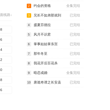
约会的资格
全集完结
2
面线路↓
兄长不如弟那就到
已完结
3
盛夏芬德拉
已完结
4
08
风月不识君
已完结
5
16
掌事姑姑掌东宫
已完结
6
24
那年冬至
已完结
7
32
我花开后百花杀
已完结
8
40
暗恋成婚
全集完结
9
48
唐诡奇谭之长安县
已完结
10
56