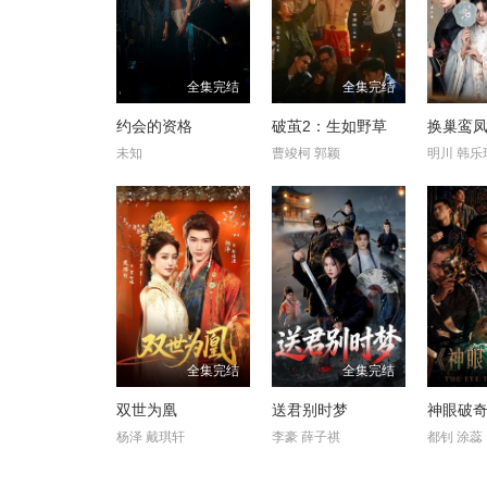
全集完结
全集完结
约会的资格
破茧2：生如野草
换巢鸾凤
未知
曹竣柯 郭颖
明川 韩乐
全集完结
全集完结
双世为凰
送君别时梦
神眼破
杨泽 戴琪轩
李豪 薛子祺
都钊 涂蕊