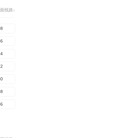
面线路↓
08
16
24
32
40
48
56