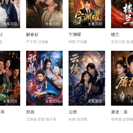
全集完结
全集完结
全集完结
2
解春衫
宁渊曜
楼兰
瑶
严子贤 汪海敏
钟熙 于伦豪
艾克力亚 翟
全集完结
全集完结
全集完结
奇局
邪鼎
云绣
屠龙：策
王珞嘉 苏西 喻子苏
向帅 贺灵榣
张和發 赵慧