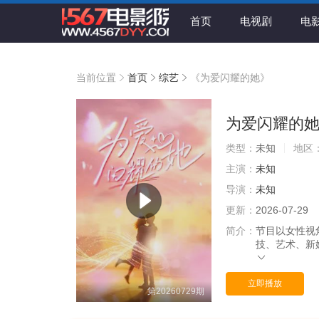
首页
电视剧
电
当前位置
首页
综艺
《为爱闪耀的她》
为爱闪耀的
类型：
未知
地区
主演：
未知
导演：
未知
更新：
2026-07-29
简介：
节目以女性视
技、艺术、新
立即播放
第20260729期