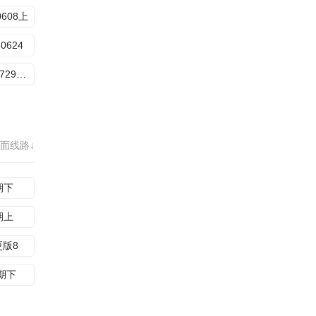
0608上
60624
20260729加更版13
面线路↓
期下
期上
更版8
1期下