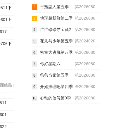
半熟恋人第五季
第2026080
2
0511下
地球超新鲜第二季
第2026080
3
0601上
忙忙碌碌寻宝藏2
第2026080
4
20260617加更版
花儿与少年第五季
第2024020
5
0706下
密室大逃脱第八季
第2026080
6
你好星期六
第2026080
7
爸爸当家第五季
第2026080
8
面线路↓
开始推理吧第四季
全2026080
9
心动的信号第9季
第2026080
10
20260511期下
20260601期下
20260622期上