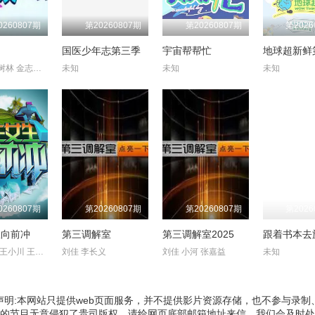
0260807期
第20260807期
第20260807期
第2026
场
国医少年志第三季
宇宙帮帮忙
地球超新鲜
潘长江 杨树林 金志文 曹云金 文松
未知
未知
未知
0260807期
第20260807期
第20260807期
第2026
生向前冲
第三调解室
第三调解室2025
余声 白羽 王小川 王乐乐 宋秋熠 张亚群
刘佳 李长义
刘佳 小河 张嘉益
未知
声明:本网站只提供web页面服务，并不提供影片资源存储，也不参与录制
的节目无意侵犯了贵司版权，请给网页底部邮箱地址来信，我们会及时处