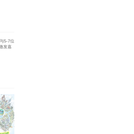
5-7位
激发嘉