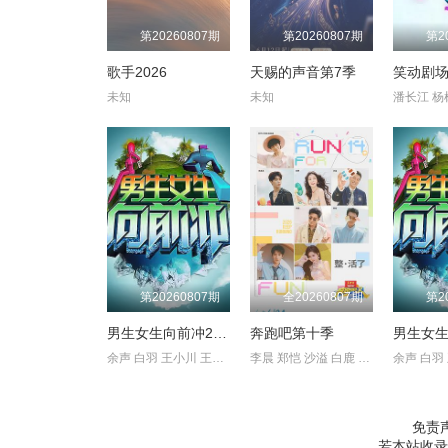
第20260807期
第20260807期
第2
歌手2026
天赐的声音第7季
笑动剧
未知
未知
第20260807期
全20260807期
第2
男生女生向前冲2021
奔跑吧第十季
男生女
余声 白羽 王小川 王乐乐 宋秋熠 张亚群
李晨 郑恺 沙溢 白鹿 范丞丞 张真源 孟子义 李昀锐
免责
若本站收录