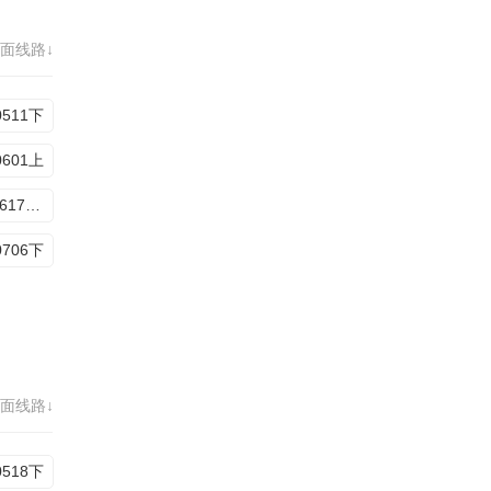
面线路↓
0511下
0601上
20260617加更版
0706下
面线路↓
0518下