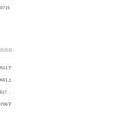
60715
面线路↓
0511下
0601上
20260617加更版
0706下