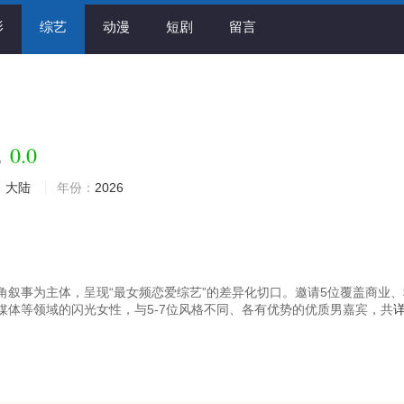
影
综艺
动漫
短剧
留言
0.0
她
：
大陆
年份：
2026
角叙事为主体，呈现“最女频恋爱综艺”的差异化切口。邀请5位覆盖商业、
媒体等领域的闪光女性，与5-7位风格不同、各有优势的优质男嘉宾，共