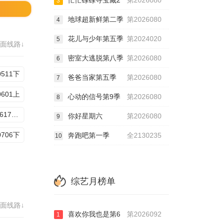
忙忙碌碌寻宝藏2
第2026080
3
地球超新鲜第二季
第2026080
4
花儿与少年第五季
第2024020
5
面线路↓
密室大逃脱第八季
第2026080
6
0511下
爸爸当家第五季
第2026080
7
0601上
心动的信号第9季
第2026080
8
20260617加更版
你好星期六
第2026080
9
0706下
奔跑吧第一季
全2130235
10
综艺月榜单
面线路↓
喜欢你我也是第6
第2026092
1