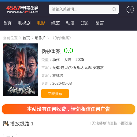
首页
电视剧
电影
综艺
动漫
短剧
留言
当前位置
首页
动作片
《伪钞重案》
0.0
伪钞重案
类型：
动作
大陆
2025
主演：
吴樾
包贝尔
伍允龙
元彪
安志杰
导演：
霍穗强
更新：
2026-05-08
高清
立即播放
本站没有任何收费，请勿相信任何广告
播放线路 1
↓无法播放请更换下面线路↓