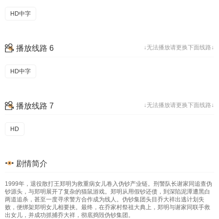
HD中字
播放线路 6
↓无法播放请更换下面线路↓
HD中字
播放线路 7
↓无法播放请更换下面线路↓
HD
剧情简介
1999年，退役散打王郑明为救重病女儿卷入伪钞产业链。刑警队长谢家同追查伪
钞源头，与郑明展开了复杂的猫鼠游戏。郑明从用假钞还债，到深陷泥潭遭黑白
两道追杀，甚至一度寻求警方合作成为线人。伪钞集团头目乔大祥出逃计划失
败，便绑架郑明女儿相要挟。最终，在乔家村祭祖大典上，郑明与谢家同联手救
出女儿，并成功抓捕乔大祥，彻底捣毁伪钞集团。