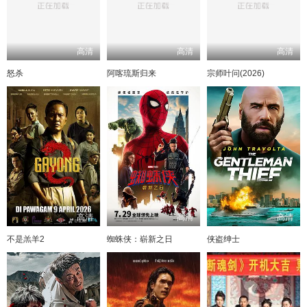
高清
高清
高清
怒杀
阿喀琉斯归来
宗师叶问(2026)
高清
高清
高清
不是羔羊2
蜘蛛侠：崭新之日
侠盗绅士