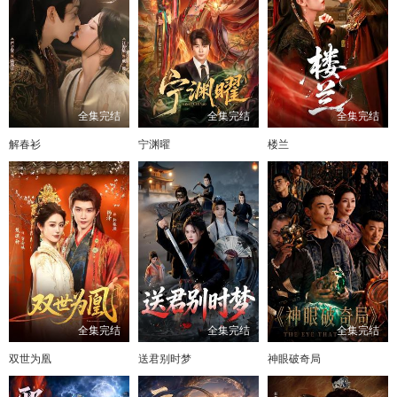
全集完结
全集完结
全集完结
解春衫
宁渊曜
楼兰
全集完结
全集完结
全集完结
双世为凰
送君别时梦
神眼破奇局