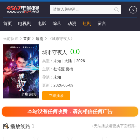
首页
电视剧
电影
综艺
动漫
短剧
留言
当前位置
首页
短剧
《城市守夜人》
0.0
城市守夜人
类型：
未知
大陆
2026
主演：
杜培源
夏楠
导演：
未知
更新：
2026-05-09
全集完结
立即播放
本站没有任何收费，请勿相信任何广告
播放线路 1
↓无法播放请更换下面线路↓