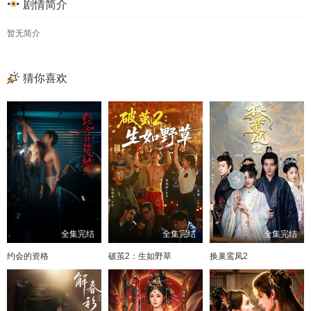
剧情简介
49
50
51
52
暂无简介
53
54
55
56
57
58
59
60
猜你喜欢
61
62
63
64
65
66
67
68
69
70
71
72
73
74
75
76
77
78
79
80
全集完结
全集完结
全集完结
约会的资格
破茧2：生如野草
换巢鸾凤2