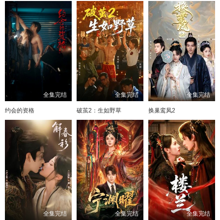
全集完结
全集完结
全集完结
约会的资格
破茧2：生如野草
换巢鸾凤2
全集完结
全集完结
全集完结