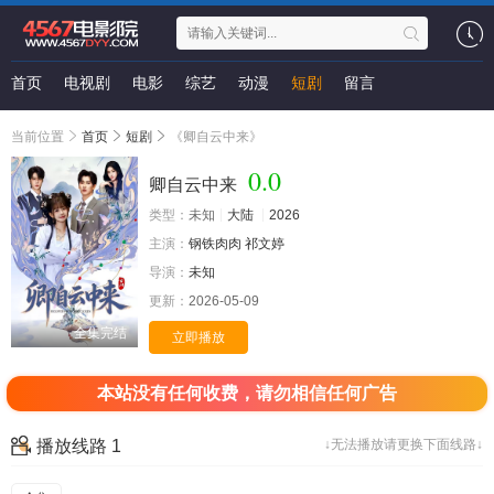
首页
电视剧
电影
综艺
动漫
短剧
留言
当前位置
首页
短剧
《卿自云中来》
0.0
卿自云中来
类型：
未知
大陆
2026
主演：
钢铁肉肉
祁文婷
导演：
未知
更新：
2026-05-09
全集完结
立即播放
本站没有任何收费，请勿相信任何广告
播放线路 1
↓无法播放请更换下面线路↓