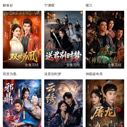
解春衫
宁渊曜
楼兰
全集完结
全集完结
全集完结
双世为凰
送君别时梦
神眼破奇局