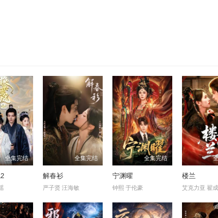
全集完结
全集完结
全集完结
2
解春衫
宁渊曜
楼兰
瑶
严子贤 汪海敏
钟熙 于伦豪
艾克力亚 翟