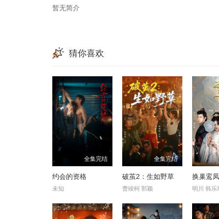
暂无简介
猜你喜欢
全集完结
全集完结
约会的资格
破茧2：生如野草
换巢鸾凤
未知
曹竣柯 郭颖
明川 韩乐