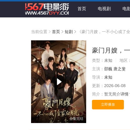
首页
电视剧
电
当前位置
首页
短剧
《豪门月嫂，一不小心成了全
豪门月嫂，一
类型：
未知
地区
主演：
邵巍
唐之斐
导演：
未知
更新：
2026-06-08
简介：
暂无简介
详情
立即播放
全集完结