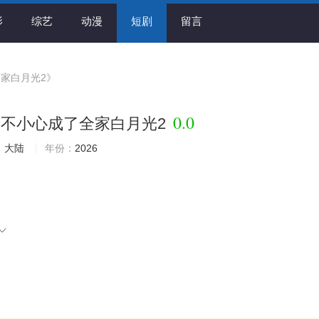
影
综艺
动漫
短剧
留言
家白月光2》
0.0
不小心成了全家白月光2
：
大陆
年份：
2026