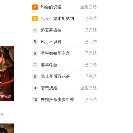
约会的资格
全集完结
2
兄长不如弟那就到
已完结
3
盛夏芬德拉
已完结
4
风月不识君
已完结
5
掌事姑姑掌东宫
已完结
6
那年冬至
已完结
7
我花开后百花杀
已完结
8
暗恋成婚
全集完结
9
全集完结
狸猫换命步步生香
已完结
10
成露