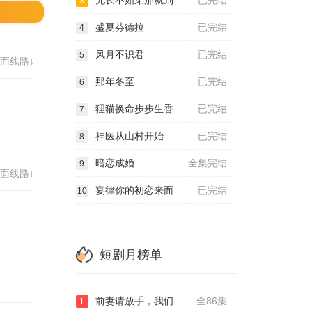
兄长不如弟那就到
已完结
3
盛夏芬德拉
已完结
4
风月不识君
已完结
5
面线路↓
那年冬至
已完结
6
狸猫换命步步生香
已完结
7
神医从山村开始
已完结
8
暗恋成婚
全集完结
9
面线路↓
宴律你的初恋来面
已完结
10
短剧月榜单
前妻请放手，我们
全86集
1