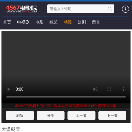
首页
电视剧
电影
综艺
动漫
短剧
留言
请勿相信视频中的任何广告,本站资源免费,没有任何付费,谨防受骗!
刷新
分享
上一集
下一集
大道朝天