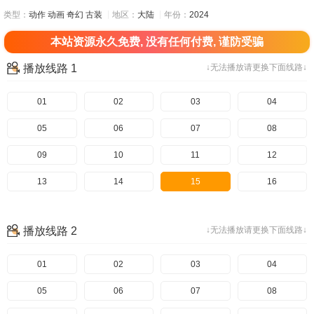
类型：
动作
动画
奇幻
古装
地区：
大陆
年份：
2024
本站资源永久免费, 没有任何付费, 谨防受骗
播放线路 1
↓无法播放请更换下面线路↓
01
02
03
04
05
06
07
08
09
10
11
12
13
14
15
16
播放线路 2
↓无法播放请更换下面线路↓
01
02
03
04
05
06
07
08